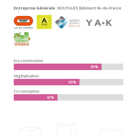
Entreprise Générale
: BOUYGUES Bâtiment Ile-de-France
Eco-construction
80%
80%
Végétalisation
60%
60%
Co-conception
40%
40%