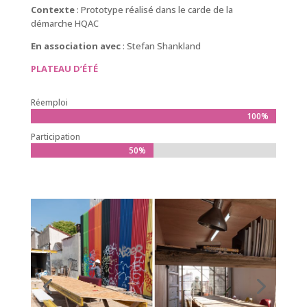
Contexte
: Prototype réalisé dans le carde de la
démarche HQAC
En association avec
: Stefan Shankland
PLATEAU D’ÉTÉ
Réemploi
100%
100%
Participation
50%
50%